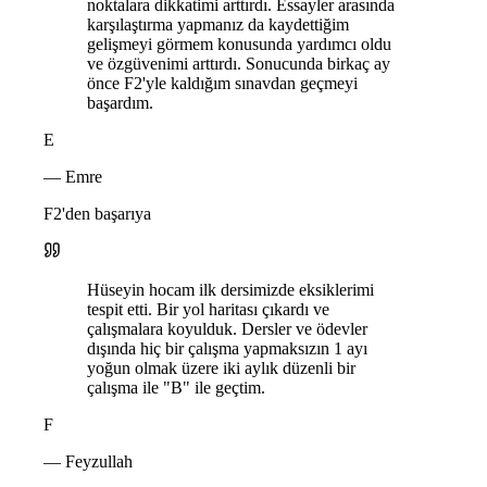
noktalara dikkatimi arttırdı. Essayler arasında
karşılaştırma yapmanız da kaydettiğim
gelişmeyi görmem konusunda yardımcı oldu
ve özgüvenimi arttırdı. Sonucunda birkaç ay
önce F2'yle kaldığım sınavdan geçmeyi
başardım.
E
— Emre
F2'den başarıya
Hüseyin hocam ilk dersimizde eksiklerimi
tespit etti. Bir yol haritası çıkardı ve
çalışmalara koyulduk. Dersler ve ödevler
dışında hiç bir çalışma yapmaksızın 1 ayı
yoğun olmak üzere iki aylık düzenli bir
çalışma ile "B" ile geçtim.
F
— Feyzullah