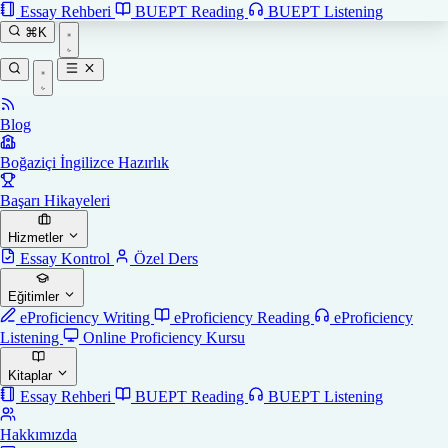
Essay Rehberi
BUEPT Reading
BUEPT Listening
⌘K
Blog
Boğaziçi İngilizce Hazırlık
Başarı Hikayeleri
Hizmetler
Essay Kontrol
Özel Ders
Eğitimler
eProficiency Writing
eProficiency Reading
eProficiency
Listening
Online Proficiency Kursu
Kitaplar
Essay Rehberi
BUEPT Reading
BUEPT Listening
Hakkımızda