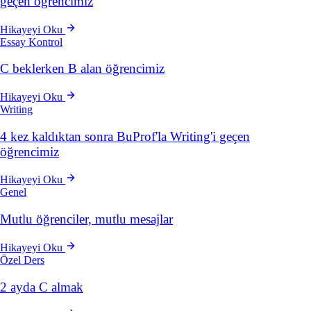
geçen öğrencimiz
Hikayeyi Oku
Essay Kontrol
C beklerken B alan öğrencimiz
Hikayeyi Oku
Writing
4 kez kaldıktan sonra BuProf'la Writing'i geçen
öğrencimiz
Hikayeyi Oku
Genel
Mutlu öğrenciler, mutlu mesajlar
Hikayeyi Oku
Özel Ders
2 ayda C almak