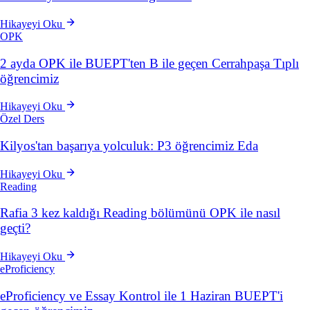
Hikayeyi Oku
OPK
2 ayda OPK ile BUEPT'ten B ile geçen Cerrahpaşa Tıplı
öğrencimiz
Hikayeyi Oku
Özel Ders
Kilyos'tan başarıya yolculuk: P3 öğrencimiz Eda
Hikayeyi Oku
Reading
Rafia 3 kez kaldığı Reading bölümünü OPK ile nasıl
geçti?
Hikayeyi Oku
eProficiency
eProficiency ve Essay Kontrol ile 1 Haziran BUEPT'i