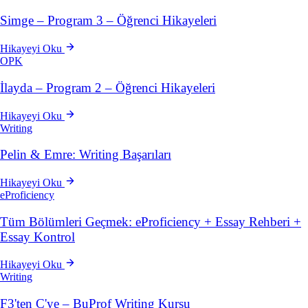
Simge – Program 3 – Öğrenci Hikayeleri
Hikayeyi Oku
OPK
İlayda – Program 2 – Öğrenci Hikayeleri
Hikayeyi Oku
Writing
Pelin & Emre: Writing Başarıları
Hikayeyi Oku
eProficiency
Tüm Bölümleri Geçmek: eProficiency + Essay Rehberi +
Essay Kontrol
Hikayeyi Oku
Writing
F3'ten C'ye – BuProf Writing Kursu