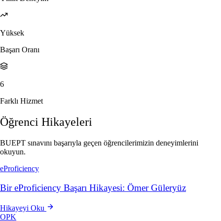
Yüksek
Başarı Oranı
6
Farklı Hizmet
Öğrenci Hikayeleri
BUEPT sınavını başarıyla geçen öğrencilerimizin deneyimlerini
okuyun.
eProficiency
Bir eProficiency Başarı Hikayesi: Ömer Güleryüz
Hikayeyi Oku
OPK