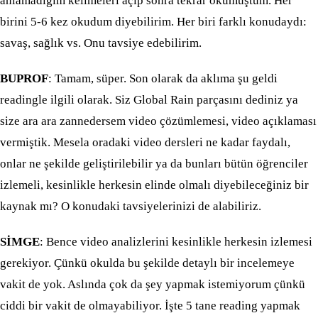
anlamadığım kelimeleri açıp sonra tekrar okumuştum. Her
birini 5-6 kez okudum diyebilirim. Her biri farklı konudaydı:
savaş, sağlık vs. Onu tavsiye edebilirim.
BUPROF
: Tamam, süper. Son olarak da aklıma şu geldi
readingle ilgili olarak. Siz Global Rain parçasını dediniz ya
size ara ara zannedersem video çözümlemesi, video açıklaması
vermiştik. Mesela oradaki video dersleri ne kadar faydalı,
onlar ne şekilde geliştirilebilir ya da bunları bütün öğrenciler
izlemeli, kesinlikle herkesin elinde olmalı diyebileceğiniz bir
kaynak mı? O konudaki tavsiyelerinizi de alabiliriz.
SİMGE
: Bence video analizlerini kesinlikle herkesin izlemesi
gerekiyor. Çünkü okulda bu şekilde detaylı bir incelemeye
vakit de yok. Aslında çok da şey yapmak istemiyorum çünkü
ciddi bir vakit de olmayabiliyor. İşte 5 tane reading yapmak