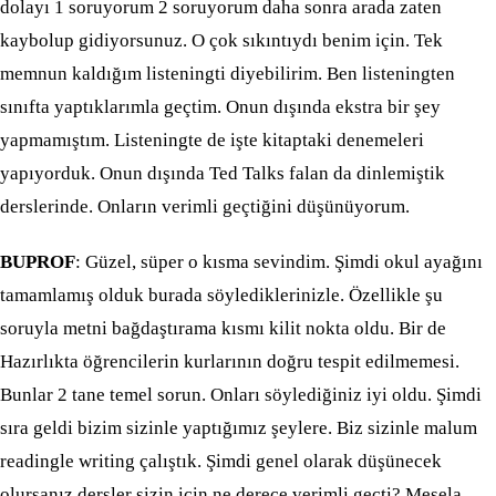
dolayı 1 soruyorum 2 soruyorum daha sonra arada zaten
kaybolup gidiyorsunuz. O çok sıkıntıydı benim için. Tek
memnun kaldığım listeningti diyebilirim. Ben listeningten
sınıfta yaptıklarımla geçtim. Onun dışında ekstra bir şey
yapmamıştım. Listeningte de işte kitaptaki denemeleri
yapıyorduk. Onun dışında Ted Talks falan da dinlemiştik
derslerinde. Onların verimli geçtiğini düşünüyorum.
BUPROF
: Güzel, süper o kısma sevindim. Şimdi okul ayağını
tamamlamış olduk burada söylediklerinizle. Özellikle şu
soruyla metni bağdaştırama kısmı kilit nokta oldu. Bir de
Hazırlıkta öğrencilerin kurlarının doğru tespit edilmemesi.
Bunlar 2 tane temel sorun. Onları söylediğiniz iyi oldu. Şimdi
sıra geldi bizim sizinle yaptığımız şeylere. Biz sizinle malum
readingle writing çalıştık. Şimdi genel olarak düşünecek
olursanız dersler sizin için ne derece verimli geçti? Mesela