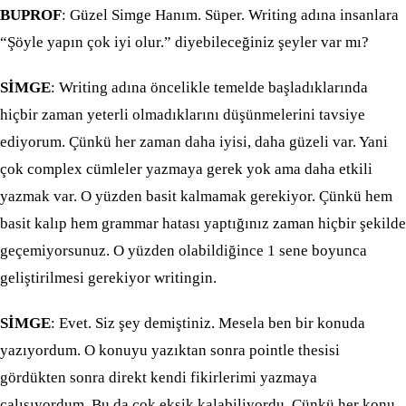
BUPROF
: Güzel Simge Hanım. Süper. Writing adına insanlara
“Şöyle yapın çok iyi olur.” diyebileceğiniz şeyler var mı?
SİMGE
: Writing adına öncelikle temelde başladıklarında
hiçbir zaman yeterli olmadıklarını düşünmelerini tavsiye
ediyorum. Çünkü her zaman daha iyisi, daha güzeli var. Yani
çok complex cümleler yazmaya gerek yok ama daha etkili
yazmak var. O yüzden basit kalmamak gerekiyor. Çünkü hem
basit kalıp hem grammar hatası yaptığınız zaman hiçbir şekilde
geçemiyorsunuz. O yüzden olabildiğince 1 sene boyunca
geliştirilmesi gerekiyor writingin.
SİMGE
: Evet. Siz şey demiştiniz. Mesela ben bir konuda
yazıyordum. O konuyu yazıktan sonra pointle thesisi
gördükten sonra direkt kendi fikirlerimi yazmaya
çalışıyordum. Bu da çok eksik kalabiliyordu. Çünkü her konu