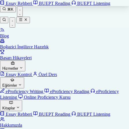
Essay Rehberi
BUEPT Reading
BUEPT Listening
⌘K
Blog
Boğaziçi İngilizce Hazırlık
Başarı Hikayeleri
Hizmetler
Essay Kontrol
Özel Ders
Eğitimler
eProficiency Writing
eProficiency Reading
eProficiency
Listening
Online Proficiency Kursu
Kitaplar
Essay Rehberi
BUEPT Reading
BUEPT Listening
Hakkımızda