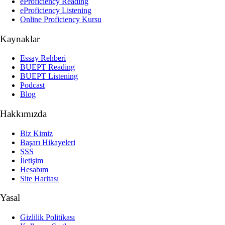
eProficiency Reading
eProficiency Listening
Online Proficiency Kursu
Kaynaklar
Essay Rehberi
BUEPT Reading
BUEPT Listening
Podcast
Blog
Hakkımızda
Biz Kimiz
Başarı Hikayeleri
SSS
İletişim
Hesabım
Site Haritası
Yasal
Gizlilik Politikası