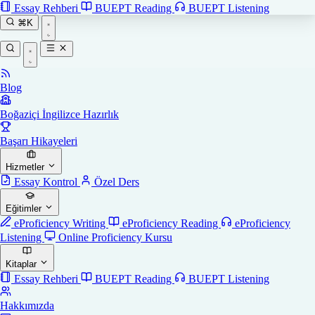
Essay Rehberi
BUEPT Reading
BUEPT Listening
⌘K
Blog
Boğaziçi İngilizce Hazırlık
Başarı Hikayeleri
Hizmetler
Essay Kontrol
Özel Ders
Eğitimler
eProficiency Writing
eProficiency Reading
eProficiency
Listening
Online Proficiency Kursu
Kitaplar
Essay Rehberi
BUEPT Reading
BUEPT Listening
Hakkımızda