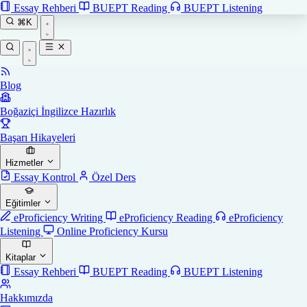
Essay Rehberi
BUEPT Reading
BUEPT Listening
⌘K
Blog
Boğaziçi İngilizce Hazırlık
Başarı Hikayeleri
Hizmetler
Essay Kontrol
Özel Ders
Eğitimler
eProficiency Writing
eProficiency Reading
eProficiency
Listening
Online Proficiency Kursu
Kitaplar
Essay Rehberi
BUEPT Reading
BUEPT Listening
Hakkımızda