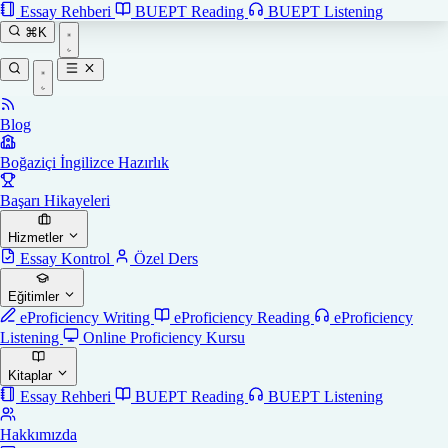
Essay Rehberi
BUEPT Reading
BUEPT Listening
⌘K
Blog
Boğaziçi İngilizce Hazırlık
Başarı Hikayeleri
Hizmetler
Essay Kontrol
Özel Ders
Eğitimler
eProficiency Writing
eProficiency Reading
eProficiency
Listening
Online Proficiency Kursu
Kitaplar
Essay Rehberi
BUEPT Reading
BUEPT Listening
Hakkımızda