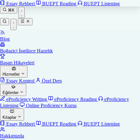
Essay Rehberi
BUEPT Reading
BUEPT Listening
⌘K
Blog
Boğaziçi İngilizce Hazırlık
Başarı Hikayeleri
Hizmetler
Essay Kontrol
Özel Ders
Eğitimler
eProficiency Writing
eProficiency Reading
eProficiency
Listening
Online Proficiency Kursu
Kitaplar
Essay Rehberi
BUEPT Reading
BUEPT Listening
Hakkımızda