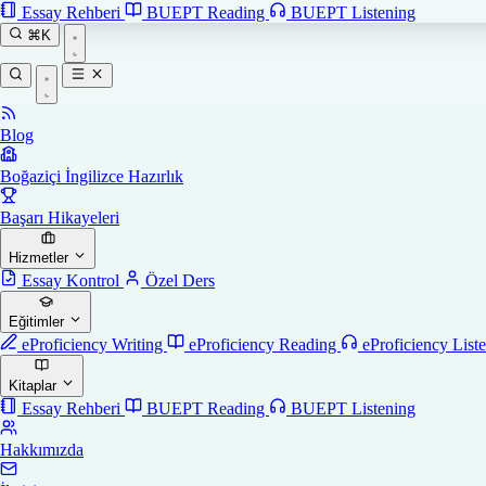
Essay Rehberi
BUEPT Reading
BUEPT Listening
⌘K
Blog
Boğaziçi İngilizce Hazırlık
Başarı Hikayeleri
Hizmetler
Essay Kontrol
Özel Ders
Eğitimler
eProficiency Writing
eProficiency Reading
eProficiency List
Kitaplar
Essay Rehberi
BUEPT Reading
BUEPT Listening
Hakkımızda