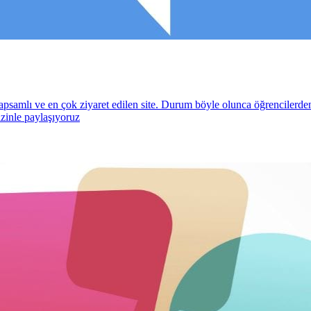
en kapsamlı ve en çok ziyaret edilen site. Durum böyle olunca öğrencilerde
izinle paylaşıyoruz