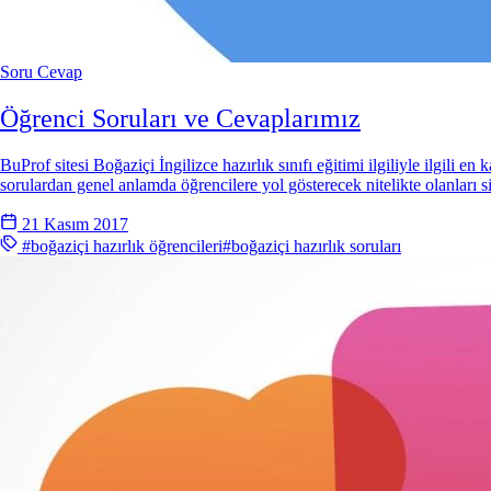
Soru Cevap
Öğrenci Soruları ve Cevaplarımız
BuProf sitesi Boğaziçi İngilizce hazırlık sınıfı eğitimi ilgiliyle ilgili 
sorulardan genel anlamda öğrencilere yol gösterecek nitelikte olanları s
21 Kasım 2017
#boğaziçi hazırlık öğrencileri
#boğaziçi hazırlık soruları