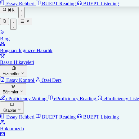
Essay Rehberi
BUEPT Reading
BUEPT Listening
⌘K
Blog
Boğaziçi İngilizce Hazırlık
Başarı Hikayeleri
Hizmetler
Essay Kontrol
Özel Ders
Eğitimler
eProficiency Writing
eProficiency Reading
eProficiency List
Kitaplar
Essay Rehberi
BUEPT Reading
BUEPT Listening
Hakkımızda