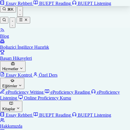
Essay Rehberi
BUEPT Reading
BUEPT Listening
⌘K
Blog
Boğaziçi İngilizce Hazırlık
Başarı Hikayeleri
Hizmetler
Essay Kontrol
Özel Ders
Eğitimler
eProficiency Writing
eProficiency Reading
eProficiency
Listening
Online Proficiency Kursu
Kitaplar
Essay Rehberi
BUEPT Reading
BUEPT Listening
Hakkımızda