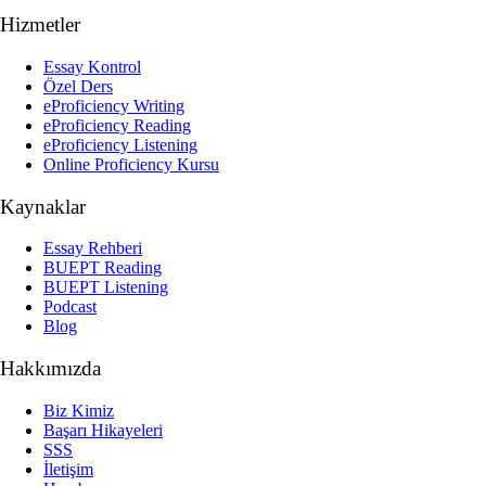
Hizmetler
Essay Kontrol
Özel Ders
eProficiency Writing
eProficiency Reading
eProficiency Listening
Online Proficiency Kursu
Kaynaklar
Essay Rehberi
BUEPT Reading
BUEPT Listening
Podcast
Blog
Hakkımızda
Biz Kimiz
Başarı Hikayeleri
SSS
İletişim