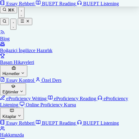
Essay Rehberi
BUEPT Reading
BUEPT Listening
⌘K
Blog
Boğaziçi İngilizce Hazırlık
Başarı Hikayeleri
Hizmetler
Essay Kontrol
Özel Ders
Eğitimler
eProficiency Writing
eProficiency Reading
eProficiency
Listening
Online Proficiency Kursu
Kitaplar
Essay Rehberi
BUEPT Reading
BUEPT Listening
Hakkımızda