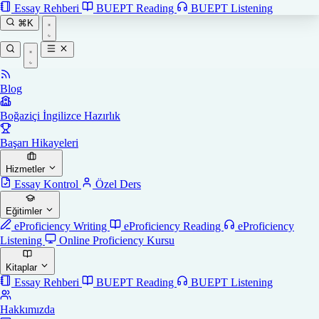
Essay Rehberi
BUEPT Reading
BUEPT Listening
⌘K
Blog
Boğaziçi İngilizce Hazırlık
Başarı Hikayeleri
Hizmetler
Essay Kontrol
Özel Ders
Eğitimler
eProficiency Writing
eProficiency Reading
eProficiency
Listening
Online Proficiency Kursu
Kitaplar
Essay Rehberi
BUEPT Reading
BUEPT Listening
Hakkımızda