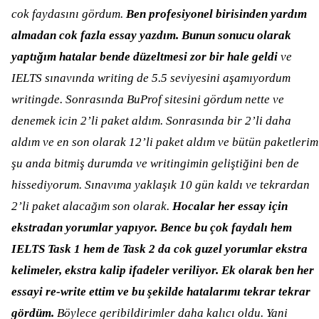
cok faydasını gördum.
Ben profesiyonel birisinden yardım
almadan cok fazla essay yazdım. Bunun sonucu olarak
yaptığım hatalar bende düzeltmesi zor bir hale geldi
ve
IELTS sınavında writing de 5.5 seviyesini aşamıyordum
writingde. Sonrasında BuProf sitesini gördum nette ve
denemek icin 2’li paket aldım. Sonrasında bir 2’li daha
aldım ve en son olarak 12’li paket aldım ve bütün paketlerim
şu anda bitmiş durumda ve writingimin geliştiğini ben de
hissediyorum. Sınavıma yaklaşık 10 gün kaldı ve tekrardan
2’li paket alacağım son olarak.
Hocalar her essay için
ekstradan yorumlar yapıyor. Bence bu çok faydalı hem
IELTS Task 1 hem de Task 2 da cok guzel yorumlar ekstra
kelimeler, ekstra kalip ifadeler veriliyor. Ek olarak ben her
essayi re-write ettim ve bu şekilde hatalarımı tekrar tekrar
gördüm.
Böylece geribildirimler daha kalıcı oldu. Yani