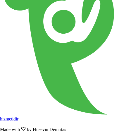
hizmetidir
Made with
by Hüseyin Demirtaş