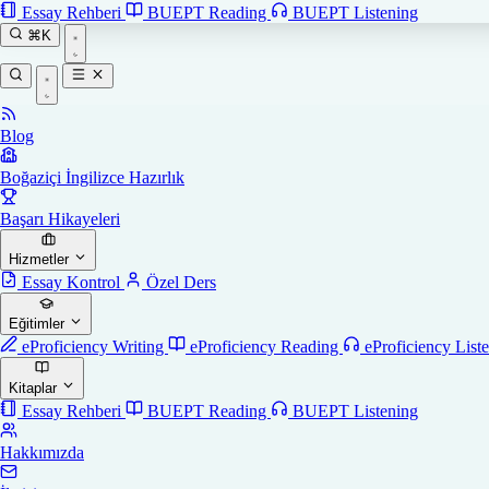
Essay Rehberi
BUEPT Reading
BUEPT Listening
⌘K
Blog
Boğaziçi İngilizce Hazırlık
Başarı Hikayeleri
Hizmetler
Essay Kontrol
Özel Ders
Eğitimler
eProficiency Writing
eProficiency Reading
eProficiency List
Kitaplar
Essay Rehberi
BUEPT Reading
BUEPT Listening
Hakkımızda