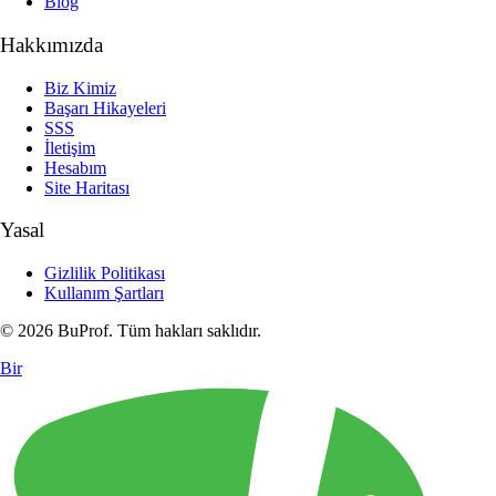
Blog
Hakkımızda
Biz Kimiz
Başarı Hikayeleri
SSS
İletişim
Hesabım
Site Haritası
Yasal
Gizlilik Politikası
Kullanım Şartları
© 2026 BuProf. Tüm hakları saklıdır.
Bir