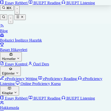
Essay Rehberi
BUEPT Reading
BUEPT Listening
⌘K
Blog
Boğaziçi İngilizce Hazırlık
Başarı Hikayeleri
Hizmetler
Essay Kontrol
Özel Ders
Eğitimler
eProficiency Writing
eProficiency Reading
eProficiency
Listening
Online Proficiency Kursu
Kitaplar
Essay Rehberi
BUEPT Reading
BUEPT Listening
Hakkımızda