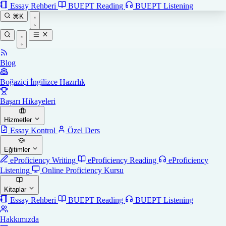
Essay Rehberi
BUEPT Reading
BUEPT Listening
⌘K
Blog
Boğaziçi İngilizce Hazırlık
Başarı Hikayeleri
Hizmetler
Essay Kontrol
Özel Ders
Eğitimler
eProficiency Writing
eProficiency Reading
eProficiency
Listening
Online Proficiency Kursu
Kitaplar
Essay Rehberi
BUEPT Reading
BUEPT Listening
Hakkımızda