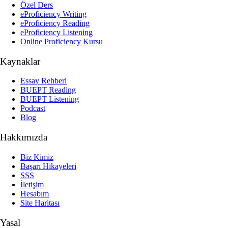
Özel Ders
eProficiency Writing
eProficiency Reading
eProficiency Listening
Online Proficiency Kursu
Kaynaklar
Essay Rehberi
BUEPT Reading
BUEPT Listening
Podcast
Blog
Hakkımızda
Biz Kimiz
Başarı Hikayeleri
SSS
İletişim
Hesabım
Site Haritası
Yasal