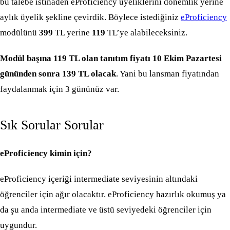
bu talebe istinaden eProficiency üyeliklerini dönemlik yerine
aylık üyelik şekline çevirdik. Böylece istediğiniz
eProficiency
modülünü
399
TL yerine
119
TL’ye alabileceksiniz.
Modül başına 119 TL olan tanıtım fiyatı 10 Ekim Pazartesi
gününden sonra 139 TL olacak
. Yani bu lansman fiyatından
faydalanmak için 3 gününüz var.
Sık Sorular Sorular
eProficiency kimin için?
eProficiency içeriği intermediate seviyesinin altındaki
öğrenciler için ağır olacaktır. eProficiency hazırlık okumuş ya
da şu anda intermediate ve üstü seviyedeki öğrenciler için
uygundur.