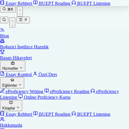
Essay Rehberi
BUEPT Reading
BUEPT Listening
⌘K
Blog
Boğaziçi İngilizce Hazırlık
Başarı Hikayeleri
Hizmetler
Essay Kontrol
Özel Ders
Eğitimler
eProficiency Writing
eProficiency Reading
eProficiency
Listening
Online Proficiency Kursu
Kitaplar
Essay Rehberi
BUEPT Reading
BUEPT Listening
Hakkımızda