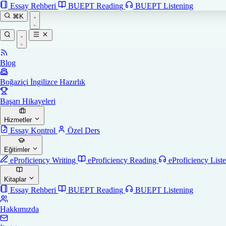
Essay Rehberi
BUEPT Reading
BUEPT Listening
⌘K
Blog
Boğaziçi İngilizce Hazırlık
Başarı Hikayeleri
Hizmetler
Essay Kontrol
Özel Ders
Eğitimler
eProficiency Writing
eProficiency Reading
eProficiency List
Kitaplar
Essay Rehberi
BUEPT Reading
BUEPT Listening
Hakkımızda