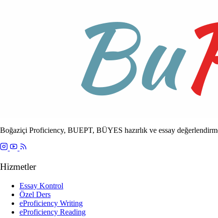
Boğaziçi Proficiency, BUEPT, BÜYES hazırlık ve essay değerlendirme
Hizmetler
Essay Kontrol
Özel Ders
eProficiency Writing
eProficiency Reading