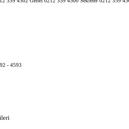
12 359 4502 Genel 0212 359 4500 Sekreter 0212 359 4500
92 - 4593
leri