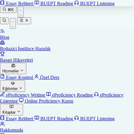
Essay Rehberi
BUEPT Reading
BUEPT Listening
⌘K
Blog
Boğaziçi İngilizce Hazırlık
Başarı Hikayeleri
Hizmetler
Essay Kontrol
Özel Ders
Eğitimler
eProficiency Writing
eProficiency Reading
eProficiency
Listening
Online Proficiency Kursu
Kitaplar
Essay Rehberi
BUEPT Reading
BUEPT Listening
Hakkımızda