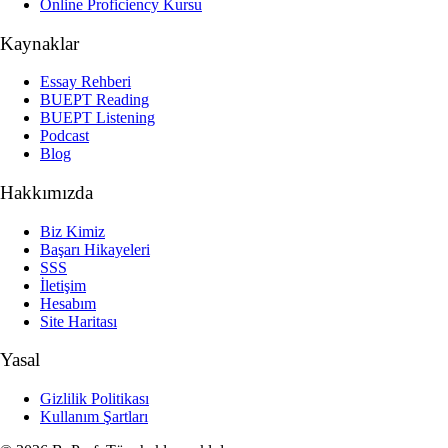
Online Proficiency Kursu
Kaynaklar
Essay Rehberi
BUEPT Reading
BUEPT Listening
Podcast
Blog
Hakkımızda
Biz Kimiz
Başarı Hikayeleri
SSS
İletişim
Hesabım
Site Haritası
Yasal
Gizlilik Politikası
Kullanım Şartları