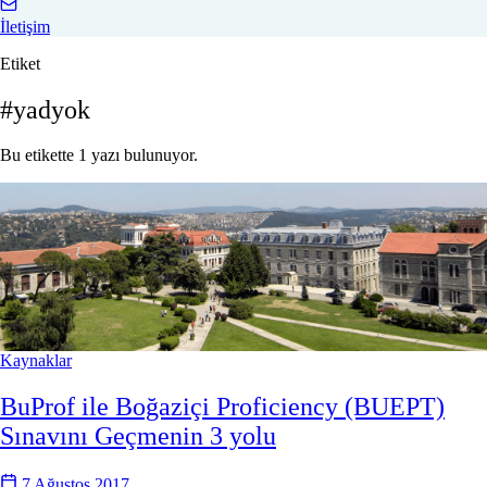
İletişim
Etiket
#yadyok
Bu etikette 1 yazı bulunuyor.
Kaynaklar
BuProf ile Boğaziçi Proficiency (BUEPT)
Sınavını Geçmenin 3 yolu
7 Ağustos 2017