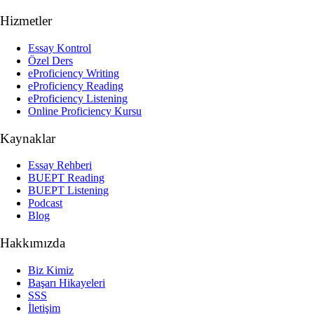
Hizmetler
Essay Kontrol
Özel Ders
eProficiency Writing
eProficiency Reading
eProficiency Listening
Online Proficiency Kursu
Kaynaklar
Essay Rehberi
BUEPT Reading
BUEPT Listening
Podcast
Blog
Hakkımızda
Biz Kimiz
Başarı Hikayeleri
SSS
İletişim