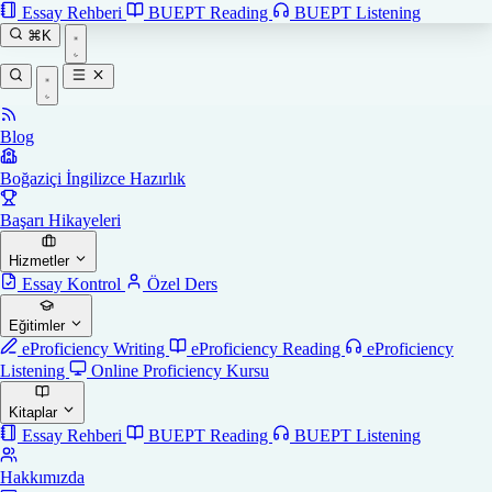
Essay Rehberi
BUEPT Reading
BUEPT Listening
⌘K
Blog
Boğaziçi İngilizce Hazırlık
Başarı Hikayeleri
Hizmetler
Essay Kontrol
Özel Ders
Eğitimler
eProficiency Writing
eProficiency Reading
eProficiency
Listening
Online Proficiency Kursu
Kitaplar
Essay Rehberi
BUEPT Reading
BUEPT Listening
Hakkımızda