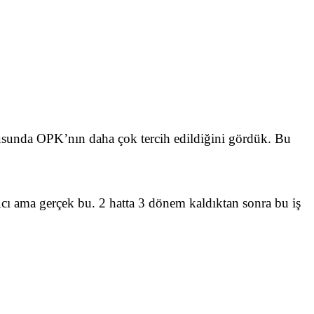
tusunda OPK’nın daha çok tercih edildiğini gördük. Bu
 Acı ama gerçek bu. 2 hatta 3 dönem kaldıktan sonra bu iş