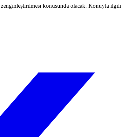
 zenginleştirilmesi konusunda olacak. Konuyla ilgili