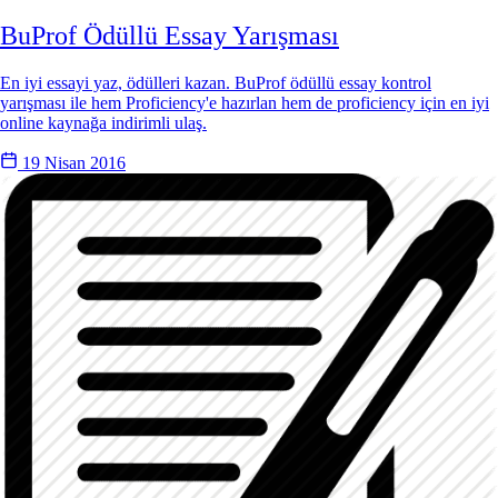
BuProf Ödüllü Essay Yarışması
En iyi essayi yaz, ödülleri kazan. BuProf ödüllü essay kontrol
yarışması ile hem Proficiency'e hazırlan hem de proficiency için en iyi
online kaynağa indirimli ulaş.
19 Nisan 2016