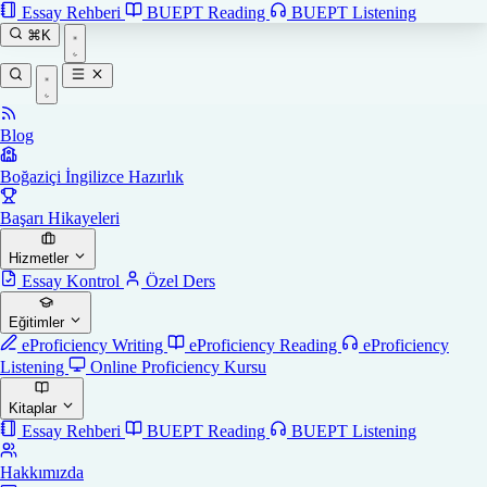
Essay Rehberi
BUEPT Reading
BUEPT Listening
⌘K
Blog
Boğaziçi İngilizce Hazırlık
Başarı Hikayeleri
Hizmetler
Essay Kontrol
Özel Ders
Eğitimler
eProficiency Writing
eProficiency Reading
eProficiency
Listening
Online Proficiency Kursu
Kitaplar
Essay Rehberi
BUEPT Reading
BUEPT Listening
Hakkımızda