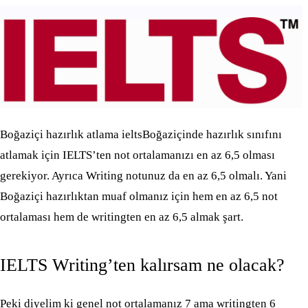
Boğaziçi hazırlık atlama ieltsBoğaziçinde hazırlık sınıfını
atlamak için IELTS’ten not ortalamanızı en az 6,5 olması
gerekiyor. Ayrıca Writing notunuz da en az 6,5 olmalı. Yani
Boğaziçi hazırlıktan muaf olmanız için hem en az 6,5 not
ortalaması hem de writingten en az 6,5 almak şart.
IELTS Writing’ten kalırsam ne olacak?
Peki diyelim ki genel not ortalamanız 7 ama writingten 6