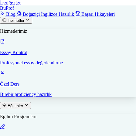
İçeriğe geç
Bu
Prof
Blog
Boğaziçi İngilizce Hazırlık
Başarı Hikayeleri
Hizmetler
Hizmetlerimiz
Essay Kontrol
Profesyonel essay değerlendirme
Özel Ders
Birebir proficiency hazırlık
Eğitimler
Eğitim Programları