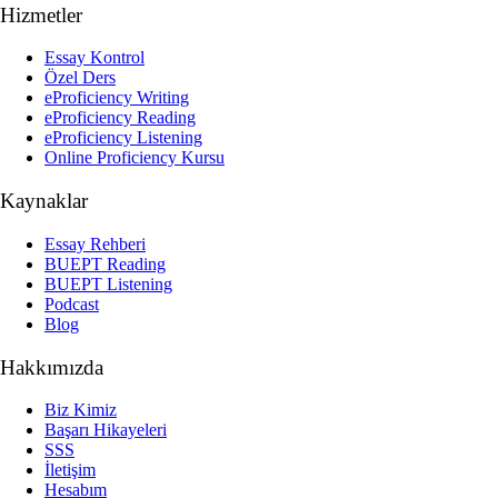
Hizmetler
Essay Kontrol
Özel Ders
eProficiency Writing
eProficiency Reading
eProficiency Listening
Online Proficiency Kursu
Kaynaklar
Essay Rehberi
BUEPT Reading
BUEPT Listening
Podcast
Blog
Hakkımızda
Biz Kimiz
Başarı Hikayeleri
SSS
İletişim
Hesabım